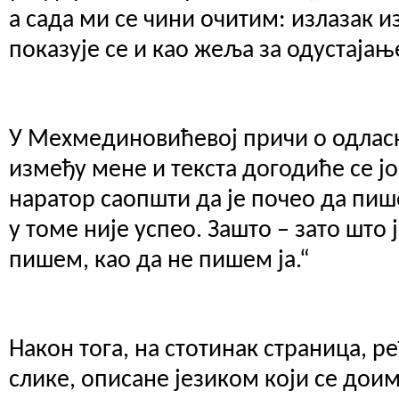
а сада ми се чини очитим: излазак из
показује се и као жеља за одустаја
У Мехмединовићевој причи о одлас
између мене и текста догодиће се ј
наратор саопшти да је почео да пише
у томе није успео. Зашто – зато што 
пишем, као да не пишем ја.“
Након тога, на стотинак страница, ре
слике, описане језиком који се доим