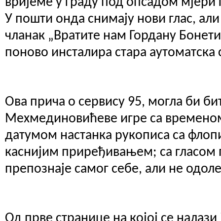
вријеме у граду под опсадом мјери 
У пошти онда снимају нови глас, а
чланак „Вратите нам Гордану Бонети“
поново инсталира стара аутоматска
Ова прича о сервису 95, могла би б
Мехмединовићеве игре са временом 
датумом настанка рукописа са флоп
каснијим приређивањем; са гласом 
препознаје самог себе, али не одол
Од прве странице на којој се налази