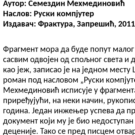
Аутор: Семездин Мехмединовић
Наслов: Руски компјутер
Издавач: Фрактура, Запрешић, 2011
Фрагмент мора да буде попут малог
сасвим одвојен од спољног света и 
као јеж, записао је на једном месту 
роман под насловом „Руски компју
Мехмединовић исписује у фрагмент
приређујући, на неки начин, рукопи
година. Један инжењер успева да п
документ који му је био недоступан
деценије. Тако се пред писцем отва