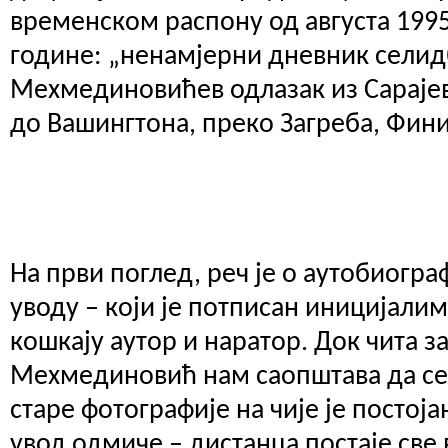
временском распону од августа 1995.
године: „ненамјерни дневник селид
Мехмединовићев одлазак из Сарајев
до Вашингтона, преко Загреба, Фини
На први поглед, реч је о аутобиограф
уводу – који је потписан иницијалим
кошкају аутор и наратор. Док чита з
Мехмединовић нам саопштава да се 
старе фотографије на чије је постој
увод одмиче – дистанца постаје све 