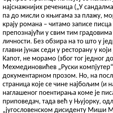
најснажнијих реченица („У сандалма 
па до мисли о књигама за плажу, мо
крају романа – читамо записе писца 
препознајући у свим тим градовима 
личности. Без обзира на то што у ј
главни јунак седи у ресторану у који
Капот, не морамо (због тог једног д
Мехмединовићев „Руски компјутер“
документарном прозом. Но, на пос
страница које се чине најбољим (и 
наглашеног поентирања коме је пис
приповедач, тада већ у Њујорку, одл
„југословенском дисиденту Миши М