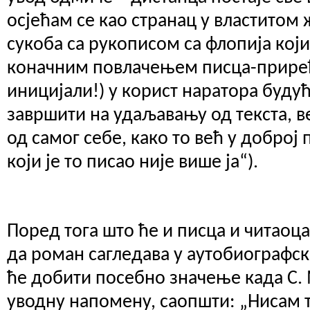
осјећам се као странац у властитом 
сукоба са рукописом са флопија кој
коначним повлачењем писца-прире
иницијали!) у корист наратора будућ
завршити на удаљавању од текста, 
од самог себе, како то већ у доброј 
који је то писао није више ја“).
Поред тога што ће и писца и читаоц
да роман сагледава у аутобиографс
ће добити посебно значење када С.
уводну напомену, саопшти: „Нисам то