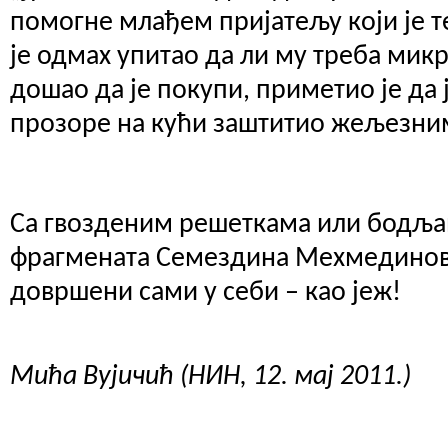
помогне млађем пријатељу који је те
је одмах упитао да ли му треба микр
дошао да је покупи, приметио је да
прозоре на кући заштитио жељезни
Са гвозденим решеткама или бодља
фрагмената Семездина Мехмединови
довршени сами у себи – као јеж!
Мића Вујичић (НИН, 12. мај 2011.)