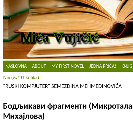
NASLOVNA
ABOUT
MY FIRST NOVEL
JEDNA PRIČA!
KNJIG
Nin (exYU kritika)
"RUSKI KOMPJUTER" SEMEZDINA MEHMEDINOVIĆA
Бодљикави фрагменти (Микротал
Михајлова)