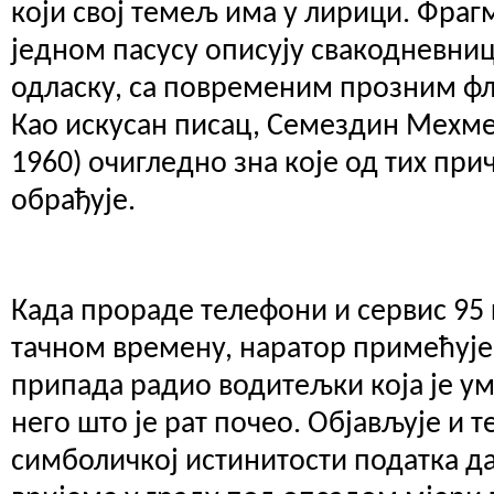
који свој темељ има у лирици. Фраг
једном пасусу описују свакодневниц
одласку, са повременим прозним фл
Као искусан писац, Семездин Мехм
1960) очигледно зна које од тих прич
обрађује.
Када прораде телефони и сервис 95 
тачном времену, наратор примећује
припада радио водитељки која је у
него што је рат почео. Објављује и т
симболичкој истинитости податка да