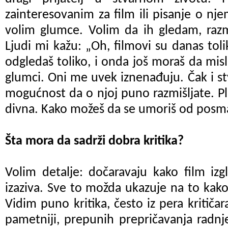
zainteresovanim za film ili pisanje o nj
volim glumce. Volim da ih gledam, razm
Ljudi mi kažu:
„
Oh, filmovi su danas tolik
odgledaš toliko, i onda još moraš da misli
glumci. Oni me uvek iznenađuju. Čak i st
mogućnost da o njoj puno razmišljate. Plu
divna. Kako možeš da se umoriš od posm
Šta mora da sadrži dobra kritika?
Volim detalje: dočaravaju kako film iz
izaziva
. Sve to možda ukazuje na to kako
Vidim puno kritika, često iz pera kritičar
pametniji
,
prepunih prepričavanja radnj