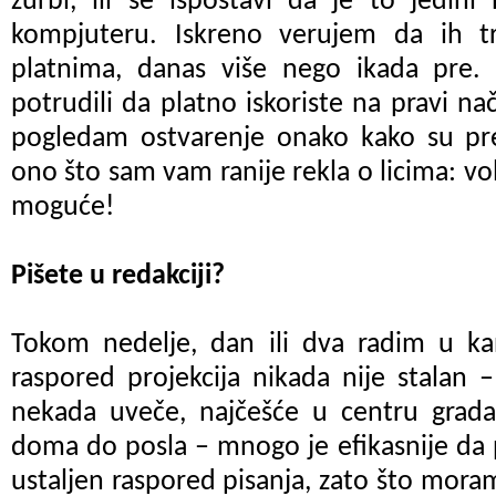
žurbi, ili se ispostavi da je to jedin
kompjuteru.
Iskreno verujem da ih tr
platnima, danas više nego ikada pre. 
potrudili da platno iskoriste na pravi n
pogledam ostvarenje onako kako su pred
ono što sam vam ranije rekla o licima: vo
moguće!
Pišete u redakciji?
Tokom nedelje, dan ili dva radim u kan
raspored projekcija nikada nije stalan
–
nekada uveče, najčešće u centru grad
doma do posla
–
mnogo je efikasnije d
ustaljen raspored pisanja
,
zato što moram