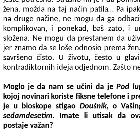
žena, možda na taj način patila… Pa ipak
na druge načine, ne mogu da ga odbaci
komplikovan, i ponekad, baš zato, i
složena. Ne mogu da prestanem da uži
jer znamo da se loše odnosio prema žen
savršeno čisto
. U životu, često u glav
kontradiktornih ideja odjednom. Zašto n
Moglo je da nam se učini da je
Pod l
kojoj novinari koriste fiksne telefone i pr
je u bioskope stigao
Doušnik
, o Vašin
sedamdesetim
.
Imate li utisak da ov
postaje važan?