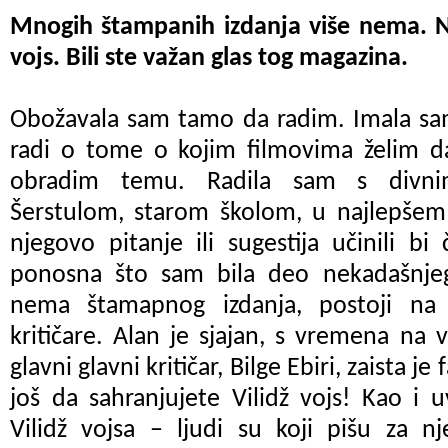
Mnogih štampanih izdanja više nema. N
vojs. Bili ste važan glas tog magazina.
Obožavala sam tamo da radim. Imala s
radi o tome o kojim filmovima želim d
obradim temu. Radila sam s divn
Šerstulom, starom školom, u najlepšem 
njegovo pitanje ili sugestija učinili bi
ponosna što sam bila deo nekadašnjeg 
nema štamapnog izdanja, postoji na 
kritičare. Alan je sjajan, s vremena na 
glavni glavni kritičar, Bilge Ebiri, zaista j
još da sahranjujete Vilidž vojs! Kao i u
Vilidž vojsa
–
ljudi su koji pišu za n