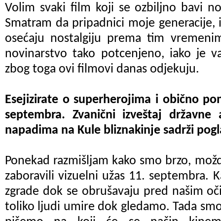
Volim svaki film koji se ozbiljno bavi n
Smatram da pripadnici moje generacije, i
osećaju nostalgiju prema tim vremeni
novinarstvo tako potcenjeno, iako je v
zbog toga ovi filmovi danas odjekuju.
Esejizirate o superherojima i obično p
septembra. Zvanični izveštaj državne a
napadima na Kule bliznakinje sadrži pogl
Ponekad razmišljam kako smo brzo, možd
zaboravili vizuelni užas 11. septembra. K
zgrade dok se obrušavaju pred našim očim
toliko ljudi umire dok gledamo. Tada smo 