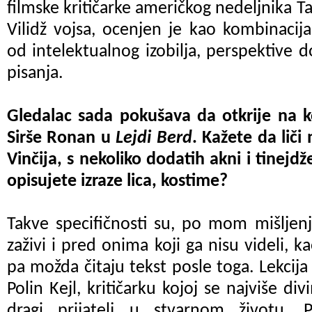
filmske kritičarke američkog nedeljnika T
Vilidž vojsa, ocenjen je kao kombinacija
od intelektualnog izobilja, perspektive 
pisanja.
Gledalac sada pokušava da otkrije na 
Sirše Ronan u
Lejdi Berd
. Kažete da lič
Vinčija, s nekoliko dodatih akni i tinejdže
opisujete izraze lica, kostime?
Takve specifičnosti su, po mom mišljenju
zaživi i pred onima koji ga nisu videli, k
pa možda čitaju tekst posle toga. Lekcija
Polin Kejl, kritičarku kojoj se najviše d
dragi prijatelj u stvarnom životu. 