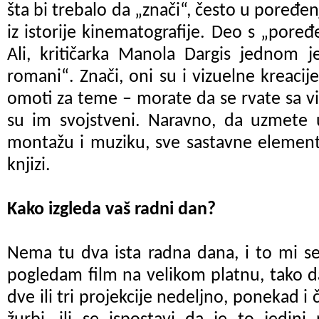
šta
bi trebalo da
„
znači“, često u poređen
iz istorije kinematografije. Deo s
„
poređ
Ali, kritičarka Manola Dargis jednom 
romani
“
. Znači, oni su i vizuelne kreaci
omoti za teme – morate da se rvate sa v
su im svojstveni. Naravno, da uzmete u
montažu i muziku, sve sastavne elemente,
knjizi.
Kako izgleda vaš radni dan?
Nema tu dva ista radna dana, i to mi se
pogledam film na velikom platnu, tako 
dve ili tri projekcije nedeljno, ponekad 