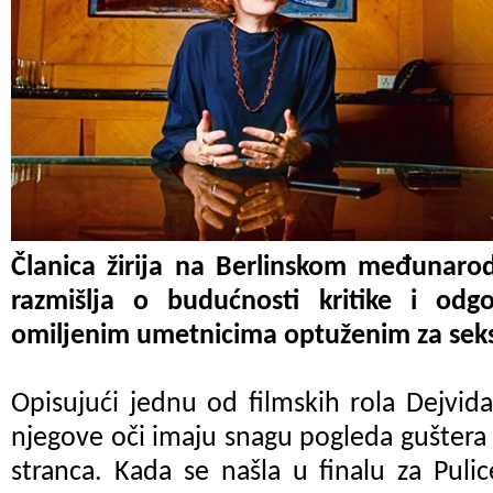
Članica žirija na Berlinskom međunaro
razmišlja o budućnosti kritike i od
omiljenim umetnicima optuženim za sek
Opisujući jednu od filmskih rola Dejvida
njegove oči imaju snagu pogleda guštera 
stranca. Kada se našla u finalu za Pulice