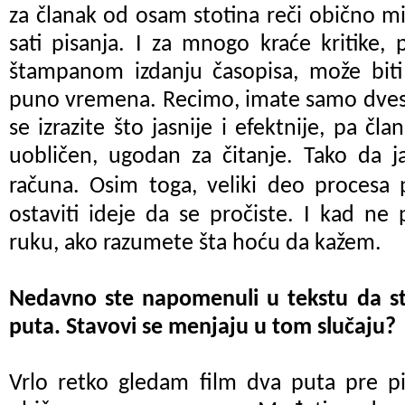
za članak od osam stotina reči obično mi
sati pisanja. I za mnogo kraće kritike, 
štampanom izdanju časopisa, može bit
puno vremena. Recimo, imate samo dvesta
se izrazite što jasnije i efektnije, pa 
uobličen, ugodan za čitanje. Tako da 
računa. Osim toga, veliki deo procesa
ostaviti ideje da se pročiste. I kad ne
ruku, ako razumete šta hoću da kažem.
Nedavno ste napomenuli u tekstu da ste
puta. Stavovi se menjaju u tom slučaju?
Vrlo retko gledam film dva puta pre pi