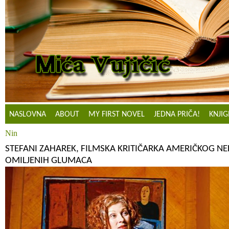
NASLOVNA
ABOUT
MY FIRST NOVEL
JEDNA PRIČA!
KNJIG
Nin
STEFANI ZAHAREK, FILMSKA KRITIČARKA AMERIČKOG NED
OMILJENIH GLUMACA