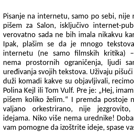
Pisanje na internetu, samo po sebi, nije 
pišem za Salon, isključivo internet-publ
verovatno
sada ne bih imala nikakvu
ka
Ipak, plašim se da je mnogo tekstov
internetu (ne samo filmskih kritika)
nema prostornih ograničenja, ljudi
sa
uređivanja svojih tekstova.
Uživaju pišuć
duži komadi kakve su objavljivali, recimo
Polina Kejl ili Tom Vulf. Pre je:
„
Hej, imam
pišem koliko želim.
“
I premda postoje ne
valjano orkestrirano, nije jezgrovit
idejama. Niko više nema urednike! Doba
vam pomogne da izoštrite ideje, spase va