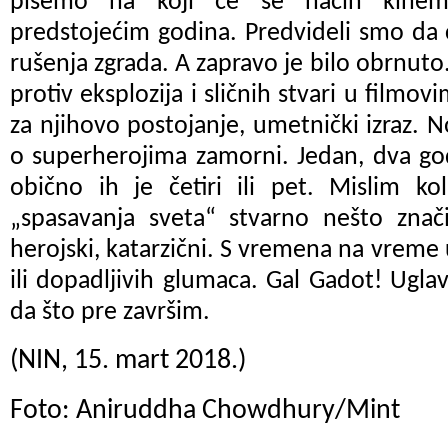
pišemo na koji će se način kinema
predstojećim godina. Predvideli smo da ć
rušenja zgrada. A zapravo je bilo obrnut
protiv eksplozija i sličnih stvari u filmov
za njihovo postojanje, umetnički izraz. 
o superherojima zamorni. Jedan, dva godi
obično ih je četiri ili pet. Mislim k
„
spasavanja sveta
“
stvarno nešto znač
herojski, katarzični. S vremena na vreme 
ili dopadljivih glumaca. Gal Gadot! Ugl
da što pre završim.
(NIN, 15. mart 2018.)
Foto: Aniruddha Chowdhury/Mint