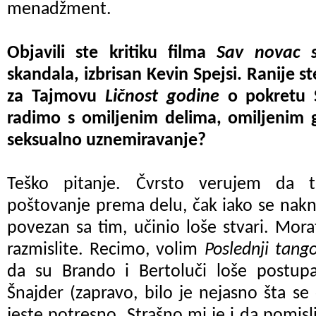
menadžment.
Objavili ste kritiku filma
Sav novac s
skandala, izbrisan Kevin Spejsi. Ranije s
za Tajmovu
Ličnost godine
o pokretu S
radimo s omiljenim delima, omiljenim
seksualno uznemiravanje?
Teško pitanje. Čvrsto verujem da tr
poštovanje prema delu, čak iako se
nakn
povezan sa tim, učinio loše stvari. Mor
razmislite. Recimo, volim
Poslednji tang
da su Brando i Bertoluči loše postupa
Šnajder (zapravo, bilo je nejasno šta se
jeste potresno. Strašno mi je i da pomis