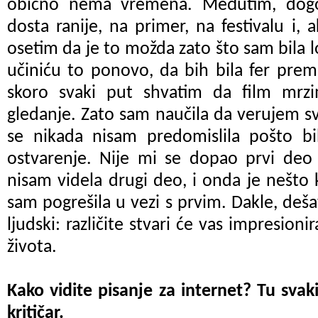
obično nema vremena. Međutim, dog
dosta ranije, na primer, na festivalu i,
osetim da je to možda zato što sam bila lo
učiniću to ponovo, da bih bila fer prema
skoro svaki put shvatim da film mrz
gledanje. Zato sam naučila da verujem sv
se nikada nisam predomislila pošto bi
ostvarenje. Nije mi se dopao prvi de
nisam videla drugi deo, i onda je nešto 
sam pogrešila u vezi s prvim. Dakle, deša
ljudski: različite stvari će vas impresioni
života.
Kako vidite pisanj
e
za internet? Tu sva
kritičar.