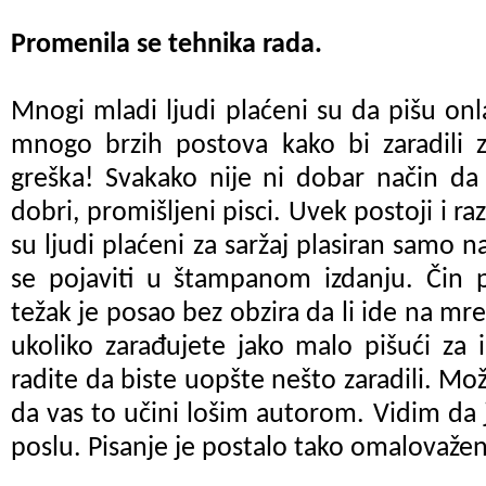
Promenila se tehnika rada.
Mnogi mladi ljudi plaćeni su da pišu onl
mnogo brzih postova kako bi zaradili z
greška! Svakako nije ni dobar način d
dobri,
promišljeni
pisci. Uvek postoji i r
su ljudi plaćeni za saržaj plasiran samo n
se pojaviti u štampanom izdanju. Čin pi
težak je posao bez obzira da li ide na mre
ukoliko zarađujete jako malo pišući za 
radite da biste uopšte nešto zaradili. Mo
da vas to učini lošim autorom. Vidim da
poslu. Pisanje je postalo tako omalovažen