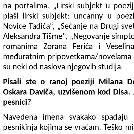
na portalima. „Lirski subjekt u poezij
plaši lirski subjekt: uncanny u poezi
Novice Tadića“, „Sećanje na Drugi sv
Aleksandra Tišme“, „Negovanje simpto
romanima Zorana Ferića i Veselina
međuratnim pripovetkama/novelama An
su neki od naslova njegovih studija.
Pisali ste o ranoj poeziji Milana D
Oskara Daviča, uzvišenom kod Disa. J
pesnici?
Navedena imena svakako spadaju u
pesnikinja kojima se vraćam. Teško mi