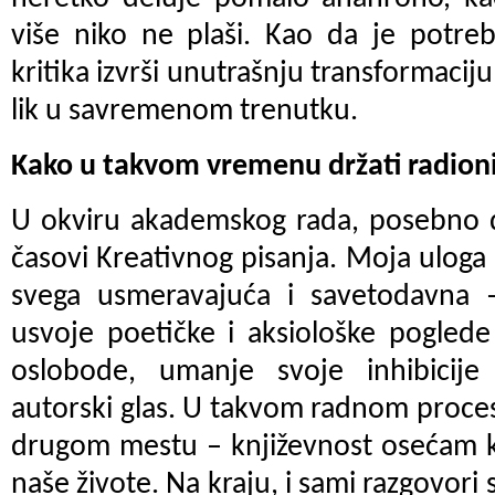
više niko ne plaši. Kao da je potre
kritika izvrši unutrašnju transformaciju
lik u savremenom trenutku.
Kako u takvom vremenu držati radion
U okviru akademskog rada, posebno 
časovi Kreativnog pisanja. Moja uloga
svega usmeravajuća i savetodavna – 
usvoje poetičke i aksiološke poglede
oslobode, umanje svoje inhibicije
autorski glas. U takvom radnom proce
drugom mestu – književnost osećam ka
naše živote. Na kraju, i sami razgovor