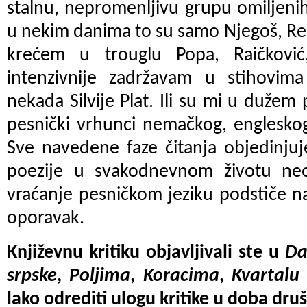
stalnu, nepromenljivu grupu omiljenih
u nekim danima to su samo Njegoš, Re
krećem u trouglu Popa, Raičkovi
intenzivnije zadržavam u stihovima 
nekada Silvije Plat. Ili su mi u duže
pesnički vrhunci nemačkog, englesko
Sve navedene faze čitanja objedinjuj
poezije u svakodnevnom životu ne
vraćanje pesničkom jeziku podstiče naš
oporavak.
Književnu kritiku objavljivali ste u
Da
srpske
,
Poljima
,
Koracima
,
Kvartalu
lako odrediti ulogu kritike u doba dr