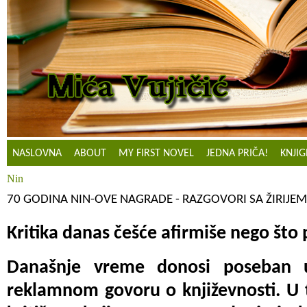
NASLOVNA
ABOUT
MY FIRST NOVEL
JEDNA PRIČA!
KNJIG
Nin
70 GODINA NIN-OVE NAGRADE - RAZGOVORI SA ŽIRIJE
Kritika danas češće afirmiše nego što
Današnje vreme donosi poseban u
reklamnom govoru o književnosti. U 