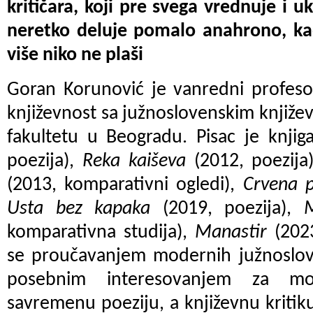
kritičara, koji pre svega vrednuje i u
neretko deluje pomalo anahrono, kao
više niko ne plaši
Goran Korunović je vanredni profeso
književnost sa južnoslovenskim knjiže
fakultetu u Beogradu. Pisac je knji
poezija),
Reka kaiševa
(2012, poezija
(2013, komparativni ogledi),
Crvena p
Usta bez kapaka
(2019, poezija),
M
komparativna studija),
Manastir
(2023
se proučavanjem modernih južnoslove
posebnim interesovanjem za mod
savremenu poeziju, a književnu kritiku