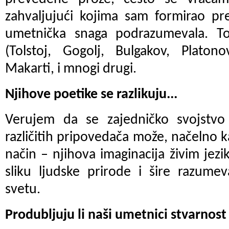
zahvaljujući kojima sam formirao pr
umetnička snaga podrazumevala. To
(Tolstoj, Gogolj, Bulgakov, Platon
Makarti, i mnogi drugi.
Njihove poetike se razlikuju...
Verujem da se zajedničko svojst
različitih pripovedača može, načelno k
način – njihova imaginacija živim je
sliku ljudske prirode i šire razum
svetu.
Produbljuju li naši umetnici stvarnost