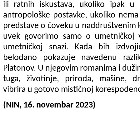
ili ratnih iskustava, ukoliko ipak 
antropološke postavke, ukoliko nema v
predstave o čoveku u naddruštvenim 
uvek govorimo samo o umetničkoj veš
umetničkoj snazi. Kada bih izdvoj
belodano pokazuje navedenu razli
Platonov. U njegovim romanima i duži
tuga, životinje, priroda, mašine, d
vibrira u gotovo mističnoj korespodenci
(NIN, 16. novembar 2023)