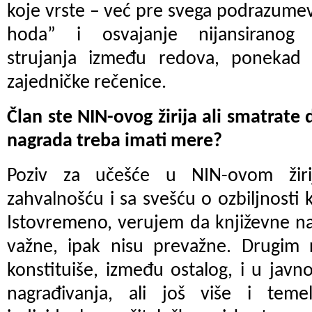
koje vrste – već pre svega podrazume
hoda” i osvajanje nijansiranog 
strujanja između redova, ponekad 
zajedničke rečenice.
Član ste NIN-ovog žirija ali smatrate 
nagrada treba imati mere?
Poziv za učešće u NIN-ovom žiri
zahvalnošću i sa svešću o ozbiljnosti 
Istovremeno, verujem da književne na
važne, ipak nisu prevažne. Drugim r
konstituiše, između ostalog, i u jav
nagrađivanja, ali još više i teme