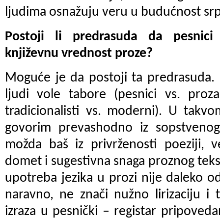
ljudima osnažuju veru u budućnost srp
Postoji li predrasuda da pesnici 
književnu vrednost proze?
Moguće je da postoji ta predrasuda. 
ljudi vole tabore (pesnici vs. prozais
tradicionalisti vs. moderni). U tak
govorim prevashodno iz sopstvenog 
možda baš iz privrženosti poeziji, 
domet i sugestivna snaga proznog tekst
upotreba jezika u prozi nije daleko o
naravno, ne znači nužno lirizaciju i
izraza u pesnički – registar pripovedan