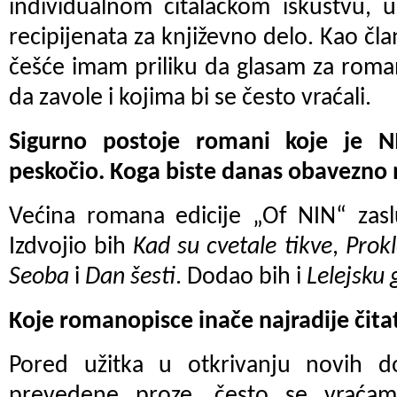
individualnom čitalačkom iskustvu, 
recipijenata za književno delo. Kao član
češće imam priliku da glasam za roman
da zavole i kojima bi se često vraćali.
Sigurno postoje romani koje je NI
peskočio. Koga biste danas obavezno 
Većina romana edicije „Of NIN“ zasl
Izdvojio bih
Kad su cvetale tikve
,
Prokl
Seoba
i
Dan šesti
. Dodao bih i
Lelejsku 
Koje romanopisce inače najradije čita
Pored užitka u otkrivanju novih d
prevedene proze, često se vraćam