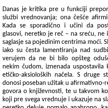
Danas je kritika pre u funkciji prep
službi vrednovanja; ona češće afirm
Kada se sporadično i učini da postoj
glasovi, neretko je reč – na sreću, ne
saglasje sa pojedinim centrima moći.
iako su česta lamentiranja nad sudbi
verujem da ne bi bilo opšteg odušev
nekim čudom, iznenada uspostavila kr
etičko-aksioloških načela. S druge 
donosi poseban užitak u afirmativno-
govora o književnosti, te u takvom kon
koji pre svega vrednuje i ukazuje na sl
neretko deluje pomalo anahrono, kao